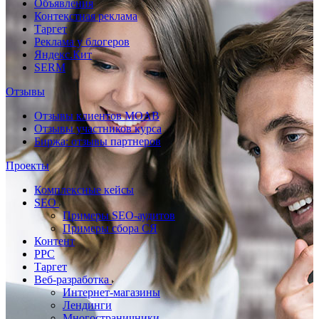
Объявления
Контекстная реклама
Таргет
Реклама у блогеров
Яндекс.Кит
SERM
Отзывы
Отзывы клиентов MOAB
Отзывы участников курса
Биржа: отзывы партнеров
Проекты
Комплексные кейсы
SEO
Примеры SEO-аудитов
Примеры сбора СЯ
Контент
PPC
Таргет
Веб-разработка
Интернет-магазины
Лендинги
Многостраничники