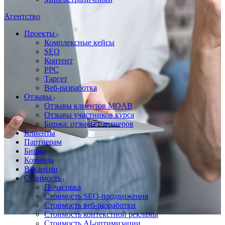
Агентство
Проекты
Комплексные кейсы
SEO
Контент
PPC
Таргет
Веб-разработка
Отзывы
Отзывы клиентов MOAB
Отзывы участников курса
Биржа: отзывы партнеров
Клиенты
Партнерам
Биржа
Команда
Вакансии
Стоимость
Почасовка
Стоимость SEO-продвижения
Стоимость веб-разработки
Стоимость контекстной рекламы
Стоимость AI-оптимизации