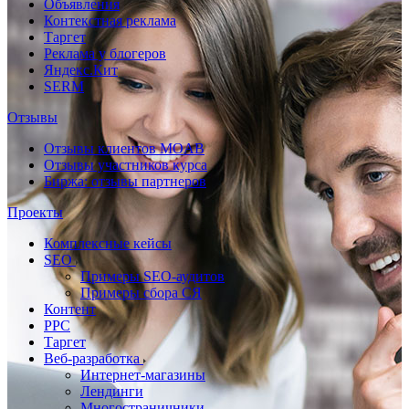
Объявления
Контекстная реклама
Таргет
Реклама у блогеров
Яндекс.Кит
SERM
Отзывы
Отзывы клиентов MOAB
Отзывы участников курса
Биржа: отзывы партнеров
Проекты
Комплексные кейсы
SEO
Примеры SEO-аудитов
Примеры сбора СЯ
Контент
PPC
Таргет
Веб-разработка
Интернет-магазины
Лендинги
Многостраничники