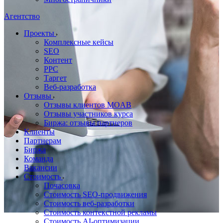
Агентство
Проекты
Комплексные кейсы
SEO
Контент
PPC
Таргет
Веб-разработка
Отзывы
Отзывы клиентов MOAB
Отзывы участников курса
Биржа: отзывы партнеров
Клиенты
Партнерам
Биржа
Команда
Вакансии
Стоимость
Почасовка
Стоимость SEO-продвижения
Стоимость веб-разработки
Стоимость контекстной рекламы
Стоимость AI-оптимизации