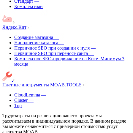
Стандарт
—
Комплексный
Яндекс.Кит
Создание магазина
—
Наполнение каталога
—
Первичное SEO при создании с нуля
—
Первичное SEO при переносе сайта
—
Комплексное SEO-продвижение на Ките. Минимум 3
месяца
Платные инструменты MOAB.TOOLS
CloudLemma
—
Cluster
—
Top
Трудозатраты на реализацию вашего проекта мы
рассчитываем в индивидуальном порядке. В данном разделе
вы можете ознакомиться с примерной стоимостью услуг
агентства MOAB.