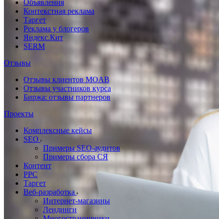
Объявления
Контекстная реклама
Таргет
Реклама у блогеров
Яндекс.Кит
SERM
Отзывы
Отзывы клиентов MOAB
Отзывы участников курса
Биржа: отзывы партнеров
Проекты
Комплексные кейсы
SEO
Примеры SEO-аудитов
Примеры сбора СЯ
Контент
PPC
Таргет
Веб-разработка
Интернет-магазины
Лендинги
Многостраничники