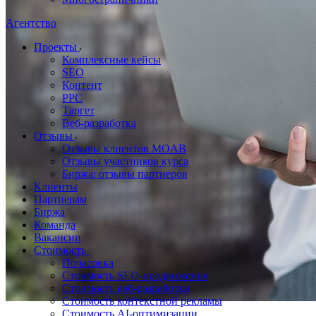
Агентство
Проекты
Комплексные кейсы
SEO
Контент
PPC
Таргет
Веб-разработка
Отзывы
Отзывы клиентов MOAB
Отзывы участников курса
Биржа: отзывы партнеров
Клиенты
Партнерам
Биржа
Команда
Вакансии
Стоимость
Почасовка
Стоимость SEO-продвижения
Стоимость веб-разработки
Стоимость контекстной рекламы
Стоимость AI-оптимизации