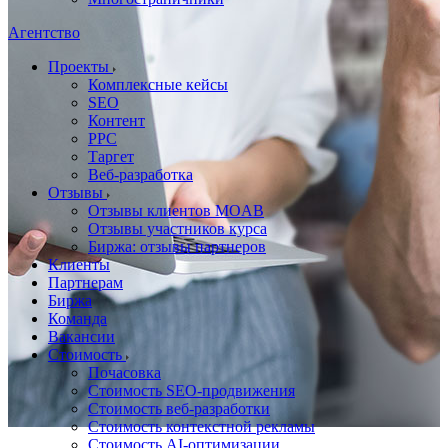
Агентство
Проекты
Комплексные кейсы
SEO
Контент
PPC
Таргет
Веб-разработка
Отзывы
Отзывы клиентов MOAB
Отзывы участников курса
Биржа: отзывы партнеров
Клиенты
Партнерам
Биржа
Команда
Вакансии
Стоимость
Почасовка
Стоимость SEO-продвижения
Стоимость веб-разработки
Стоимость контекстной рекламы
Стоимость AI-оптимизации