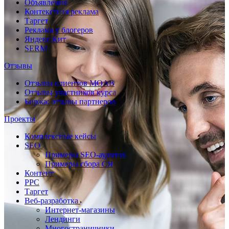
Объявления
Контекстная реклама
Таргет
Реклама у блогеров
Яндекс.Кит
SERM
Отзывы
Отзывы клиентов MOAB
Отзывы участников курса
Биржа: отзывы партнеров
Проекты
Комплексные кейсы
SEO
Примеры SEO-аудитов
Примеры сбора СЯ
Контент
PPC
Таргет
Веб-разработка
Интернет-магазины
Лендинги
Многостраничники