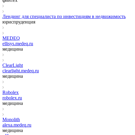
финтех
Лендинг для специалиста по инвестициям в недвижимость
юриспруденция
MEDEQ
ellisys.medeq.ru
медицина
ClearLight
clearlight.medeq.ru
медицина
Robolex
robolex.ru
медицина
Monolith
alexa.medeq.ru
медицина