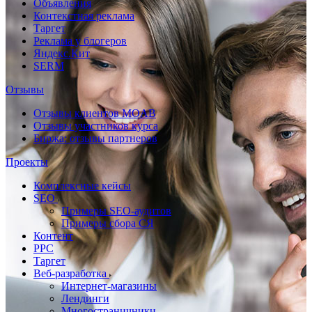
Объявления
Контекстная реклама
Таргет
Реклама у блогеров
Яндекс.Кит
SERM
Отзывы
Отзывы клиентов MOAB
Отзывы участников курса
Биржа: отзывы партнеров
Проекты
Комплексные кейсы
SEO
Примеры SEO-аудитов
Примеры сбора СЯ
Контент
PPC
Таргет
Веб-разработка
Интернет-магазины
Лендинги
Многостраничники