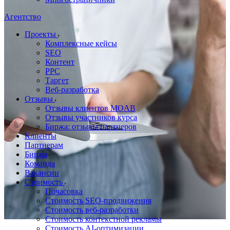
Агентство
Проекты
Комплексные кейсы
SEO
Контент
PPC
Таргет
Веб-разработка
Отзывы
Отзывы клиентов MOAB
Отзывы участников курса
Биржа: отзывы партнеров
Клиенты
Партнерам
Биржа
Команда
Вакансии
Стоимость
Почасовка
Стоимость SEO-продвижения
Стоимость веб-разработки
Стоимость контекстной рекламы
Стоимость AI-оптимизации