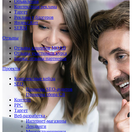
Объявления
Контекстная реклама
Таргет
Реклама у блогеров
Яндекс.Кит
SERM
Отзывы
Отзывы клиентов MOAB
Отзывы участников курса
Биржа: отзывы партнеров
Проекты
Комплексные кейсы
SEO
Примеры SEO-аудитов
Примеры сбора СЯ
Контент
PPC
Таргет
Веб-разработка
Интернет-магазины
Лендинги
Многостраничники