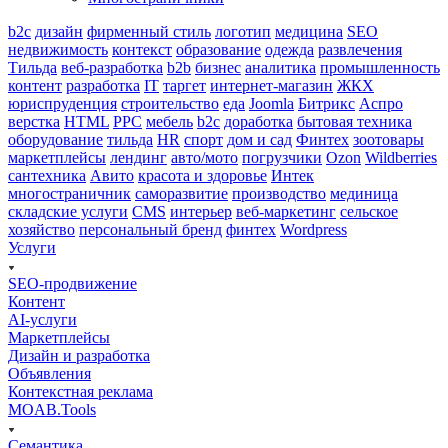
b2c
дизайн
фирменный стиль
логотип
медицина
SEO
недвижимость
контекст
образование
одежда
развлечения
Тильда
веб-разработка
b2b
бизнес
аналитика
промышленность
контент
разработка
IT
таргет
интернет-магазин
ЖКХ
юриспруденция
строительство
еда
Joomla
Битрикс
Аспро
верстка
HTML
PPC
мебель
b2с
доработка
бытовая техника
оборудование
тильда
HR
спорт
дом и сад
Финтех
зоотовары
маркетплейсы
лендинг
авто/мото
погрузчики
Ozon
Wildberries
сантехника
Авито
красота и здоровье
Интек
многостраничник
саморазвитие
производство
мединица
складские услуги
CMS
интерьер
веб-маркетинг
сельское
хозяйство
персональный бренд
финтех
Wordpress
Услуги
SEO-продвижение
Контент
AI-услуги
Маркетплейсы
Дизайн и разработка
Объявления
Контекстная реклама
MOAB.Tools
Семантика