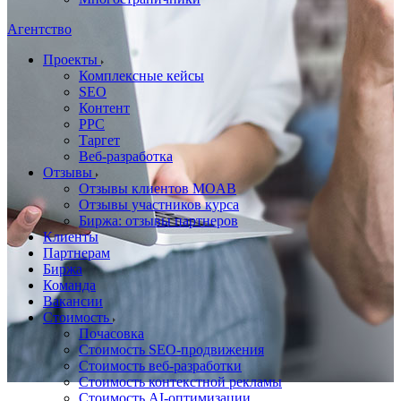
Агентство
Проекты
Комплексные кейсы
SEO
Контент
PPC
Таргет
Веб-разработка
Отзывы
Отзывы клиентов MOAB
Отзывы участников курса
Биржа: отзывы партнеров
Клиенты
Партнерам
Биржа
Команда
Вакансии
Стоимость
Почасовка
Стоимость SEO-продвижения
Стоимость веб-разработки
Стоимость контекстной рекламы
Стоимость AI-оптимизации