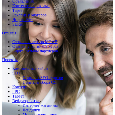
Объявления
Контекстная реклама
Таргет
Реклама у блогеров
Яндекс.Кит
SERM
Отзывы
Отзывы клиентов MOAB
Отзывы участников курса
Биржа: отзывы партнеров
Проекты
Комплексные кейсы
SEO
Примеры SEO-аудитов
Примеры сбора СЯ
Контент
PPC
Таргет
Веб-разработка
Интернет-магазины
Лендинги
Многостраничники