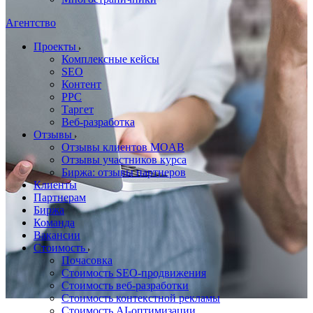
Агентство
Проекты
Комплексные кейсы
SEO
Контент
PPC
Таргет
Веб-разработка
Отзывы
Отзывы клиентов MOAB
Отзывы участников курса
Биржа: отзывы партнеров
Клиенты
Партнерам
Биржа
Команда
Вакансии
Стоимость
Почасовка
Стоимость SEO-продвижения
Стоимость веб-разработки
Стоимость контекстной рекламы
Стоимость AI-оптимизации