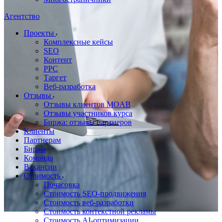
Агентство
Проекты
Комплексные кейсы
SEO
Контент
PPC
Таргет
Веб-разработка
Отзывы
Отзывы клиентов MOAB
Отзывы участников курса
Биржа: отзывы партнеров
Клиенты
Партнерам
Биржа
Команда
Вакансии
Стоимость
Почасовка
Стоимость SEO-продвижения
Стоимость веб-разработки
Стоимость контекстной рекламы
Стоимость AI-оптимизации