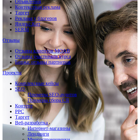
Объявления
Контекстная реклама
Таргет
Реклама у блогеров
Яндекс.Кит
SERM
Отзывы
Отзывы клиентов MOAB
Отзывы участников курса
Биржа: отзывы партнеров
Проекты
Комплексные кейсы
SEO
Примеры SEO-аудитов
Примеры сбора СЯ
Контент
PPC
Таргет
Веб-разработка
Интернет-магазины
Лендинги
Многостраничники