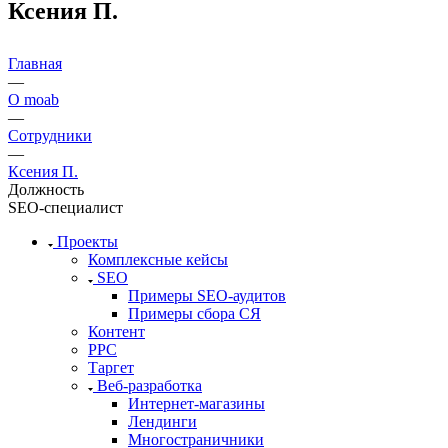
Ксения П.
Главная
—
О moab
—
Сотрудники
—
Ксения П.
Должность
SEO-специалист
Проекты
Комплексные кейсы
SEO
Примеры SEO-аудитов
Примеры сбора СЯ
Контент
PPC
Таргет
Веб-разработка
Интернет-магазины
Лендинги
Многостраничники