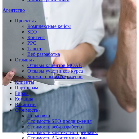
Агентство
Проекты
Комплексные кейсы
SEO
Контент
PPC
Таргет
Веб-разработка
Отзывы
Отзывы клиентов MOAB
Отзывы участников курса
Биржа: отзывы партнеров
Клиенты
Партнерам
Биржа
Команда
Вакансии
Стоимость
Почасовка
Стоимость SEO-продвижения
Стоимость веб-разработки
Стоимость контекстной рекламы
Стоимость AI-оптимизации