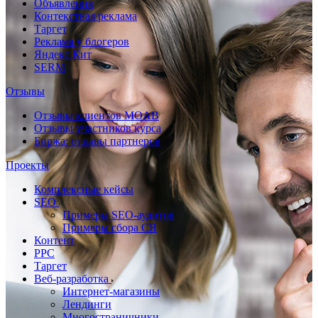
Объявления
Контекстная реклама
Таргет
Реклама у блогеров
Яндекс.Кит
SERM
Отзывы
Отзывы клиентов MOAB
Отзывы участников курса
Биржа: отзывы партнеров
Проекты
Комплексные кейсы
SEO
Примеры SEO-аудитов
Примеры сбора СЯ
Контент
PPC
Таргет
Веб-разработка
Интернет-магазины
Лендинги
Многостраничники