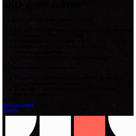
SEO-аудит сайтов
В комплексном аудите мы проанализируем:
Внутреннюю и внешнюю оптимизацию на соответствие
требованиям поисковых систем
Техническую составляющую сайта
Коммерческие, поведенческие, текстовые и
региональные факторы
Удобство использования и навигацию по сайту
По результатам аудита вы получите:
Подробный отчет с рекомендациями по улучшению
сайта и повышению его конверсии
План работ с приоритетностью задач и порядком
внесения правок
Хочу получить
Тарифы