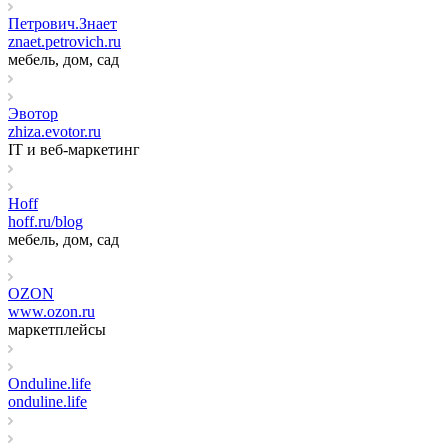
Петрович.Знает
znaet.petrovich.ru
мебель, дом, сад
Эвотор
zhiza.evotor.ru
IT и веб-маркетинг
Hoff
hoff.ru/blog
мебель, дом, сад
OZON
www.ozon.ru
маркетплейсы
Onduline.life
onduline.life