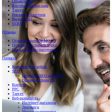
Объявления
Контекстная реклама
Таргет
Реклама у блогеров
Яндекс.Кит
SERM
Отзывы
Отзывы клиентов MOAB
Отзывы участников курса
Биржа: отзывы партнеров
Проекты
Комплексные кейсы
SEO
Примеры SEO-аудитов
Примеры сбора СЯ
Контент
PPC
Таргет
Веб-разработка
Интернет-магазины
Лендинги
Многостраничники