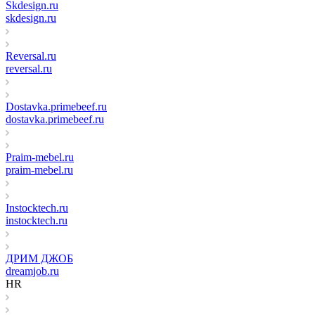
Skdesign.ru
skdesign.ru
Reversal.ru
reversal.ru
Dostavka.primebeef.ru
dostavka.primebeef.ru
Praim-mebel.ru
praim-mebel.ru
Instocktech.ru
instocktech.ru
ДРИМ ДЖОБ
dreamjob.ru
HR