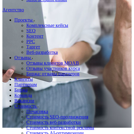
Агентство
Проекты
Комплексные кейсы
SEO
Контент
PPC
Таргет
Веб-разработка
Отзывы
Отзывы клиентов MOAB
Отзывы участников курса
Биржа: отзывы партнеров
Клиенты
Партнерам
Биржа
Команда
Вакансии
Стоимость
Почасовка
Стоимость SEO-продвижения
Стоимость веб-разработки
Стоимость контекстной рекламы
Стоимость AI-оптимизации