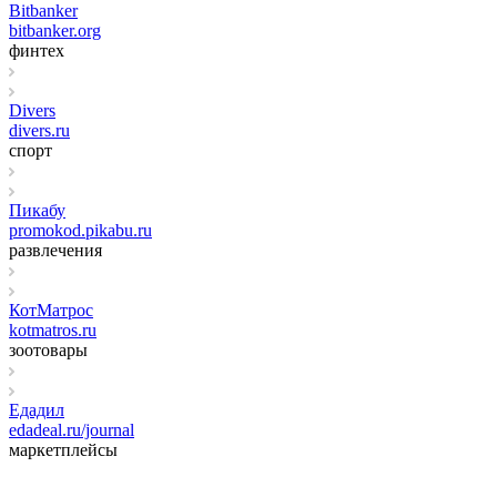
Bitbanker
bitbanker.org
финтех
Divers
divers.ru
спорт
Пикабу
promokod.pikabu.ru
развлечения
КотМатрос
kotmatros.ru
зоотовары
Едадил
edadeal.ru/journal
маркетплейсы