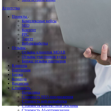
Агентство
Проекты
Комплексные кейсы
SEO
Контент
PPC
Таргет
Веб-разработка
Отзывы
Отзывы клиентов MOAB
Отзывы участников курса
Биржа: отзывы партнеров
Клиенты
Партнерам
Биржа
Команда
Вакансии
Стоимость
Почасовка
Стоимость SEO-продвижения
Стоимость веб-разработки
Стоимость контекстной рекламы
Стоимость AI-оптимизации