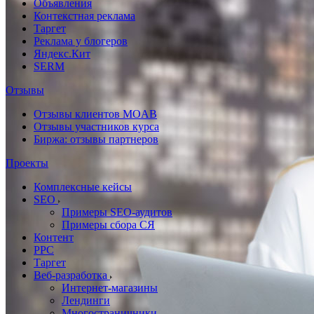
Объявления
Контекстная реклама
Таргет
Реклама у блогеров
Яндекс.Кит
SERM
Отзывы
Отзывы клиентов MOAB
Отзывы участников курса
Биржа: отзывы партнеров
Проекты
Комплексные кейсы
SEO
Примеры SEO-аудитов
Примеры сбора СЯ
Контент
PPC
Таргет
Веб-разработка
Интернет-магазины
Лендинги
Многостраничники