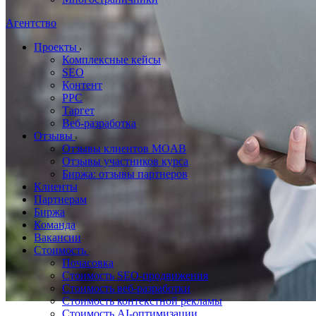
Агентство
Проекты
Комплексные кейсы
SEO
Контент
PPC
Таргет
Веб-разработка
Отзывы
Отзывы клиентов MOAB
Отзывы участников курса
Биржа: отзывы партнеров
Клиенты
Партнерам
Биржа
Команда
Вакансии
Стоимость
Почасовка
Стоимость SEO-продвижения
Стоимость веб-разработки
Стоимость контекстной рекламы
Стоимость AI-оптимизации