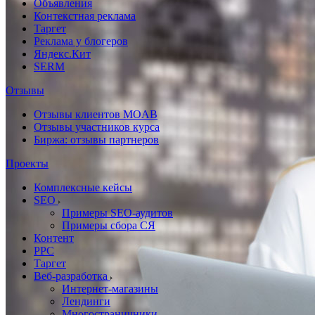
Объявления
Контекстная реклама
Таргет
Реклама у блогеров
Яндекс.Кит
SERM
Отзывы
Отзывы клиентов MOAB
Отзывы участников курса
Биржа: отзывы партнеров
Проекты
Комплексные кейсы
SEO
Примеры SEO-аудитов
Примеры сбора СЯ
Контент
PPC
Таргет
Веб-разработка
Интернет-магазины
Лендинги
Многостраничники