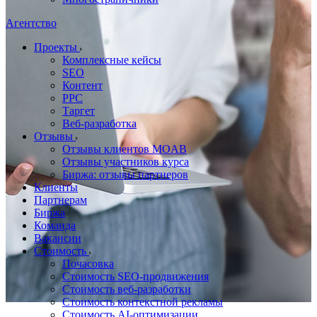
Агентство
Проекты
Комплексные кейсы
SEO
Контент
PPC
Таргет
Веб-разработка
Отзывы
Отзывы клиентов MOAB
Отзывы участников курса
Биржа: отзывы партнеров
Клиенты
Партнерам
Биржа
Команда
Вакансии
Стоимость
Почасовка
Стоимость SEO-продвижения
Стоимость веб-разработки
Стоимость контекстной рекламы
Стоимость AI-оптимизации