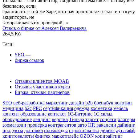
только на 1 сайт акцептор, сходный по тематике. Поэтому всё
безопасно, если
сравнивать с той же Sape, которая проставляет ссылки на кучу
акцепторов, не
заморачиваясь их проверкой...»
Отзыв о бирже от Алексея Валерьевича
264,5 Кб
Теги:
SEO
—
биржа ссылок
Отзывы клиентов MOAB
Отзывы участников курса
Биржа: отзывы партнеров
SEO
веб-разработка
маркетинг
дизайн
b2b
брендбук
логотип
медицина
b2c
PPC
сертификация
одежда
косметика
мебель
контент
образование
контекст
1С-Битрикс
1С
склад
оборудование
лендинг
верстка
Тильда
таргет
соцсети
блогеры
зоомагазин
проверка контрагентов
авто
HR
вакансии
дайвинг
продукты
доставка
промокоды
строительство
директ
аутстафф
криптовалюты
финтех
маркетплейс
OZON
копирайтинг