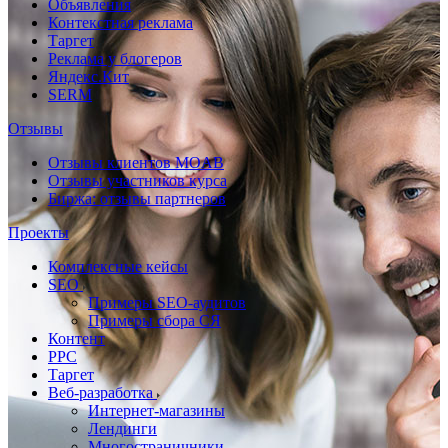
Объявления
Контекстная реклама
Таргет
Реклама у блогеров
Яндекс.Кит
SERM
Отзывы
Отзывы клиентов MOAB
Отзывы участников курса
Биржа: отзывы партнеров
Проекты
Комплексные кейсы
SEO
Примеры SEO-аудитов
Примеры сбора СЯ
Контент
PPC
Таргет
Веб-разработка
Интернет-магазины
Лендинги
Многостраничники