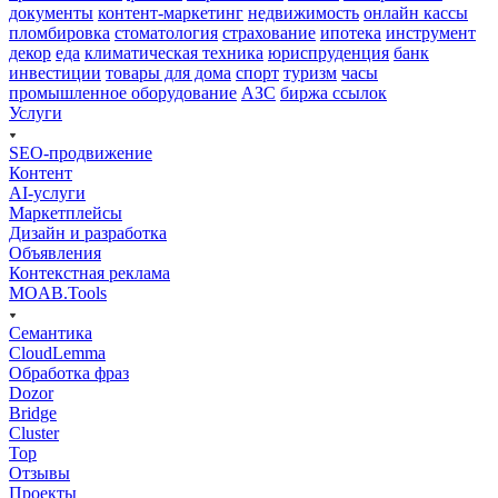
документы
контент-маркетинг
недвижимость
онлайн кассы
пломбировка
стоматология
страхование
ипотека
инструмент
декор
еда
климатическая техника
юриспруденция
банк
инвестиции
товары для дома
спорт
туризм
часы
промышленное оборудование
АЗС
биржа ссылок
Услуги
SEO-продвижение
Контент
AI-услуги
Маркетплейсы
Дизайн и разработка
Объявления
Контекстная реклама
MOAB.Tools
Семантика
CloudLemma
Обработка фраз
Dozor
Bridge
Cluster
Top
Отзывы
Проекты