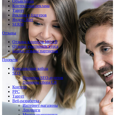
Объявления
Контекстная реклама
Таргет
Реклама у блогеров
Яндекс.Кит
SERM
Отзывы
Отзывы клиентов MOAB
Отзывы участников курса
Биржа: отзывы партнеров
Проекты
Комплексные кейсы
SEO
Примеры SEO-аудитов
Примеры сбора СЯ
Контент
PPC
Таргет
Веб-разработка
Интернет-магазины
Лендинги
Многостраничники