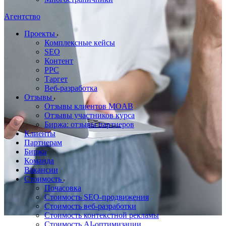
Агентство
Проекты
Комплексные кейсы
SEO
Контент
PPC
Таргет
Веб-разработка
Отзывы
Отзывы клиентов MOAB
Отзывы участников курса
Биржа: отзывы партнеров
Клиенты
Партнерам
Биржа
Команда
Вакансии
Стоимость
Почасовка
Стоимость SEO-продвижения
Стоимость веб-разработки
Стоимость контекстной рекламы
Стоимость AI-оптимизации