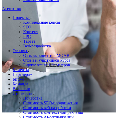
Агентство
Проекты
Комплексные кейсы
SEO
Контент
PPC
Таргет
Веб-разработка
Отзывы
Отзывы клиентов MOAB
Отзывы участников курса
Биржа: отзывы партнеров
Клиенты
Партнерам
Биржа
Команда
Вакансии
Стоимость
Почасовка
Стоимость SEO-продвижения
Стоимость веб-разработки
Стоимость контекстной рекламы
Стоимость AI-оптимизации