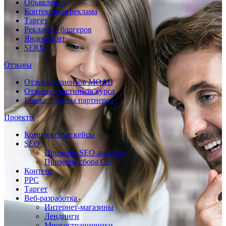
Объявления
Контекстная реклама
Таргет
Реклама у блогеров
Яндекс.Кит
SERM
Отзывы
Отзывы клиентов MOAB
Отзывы участников курса
Биржа: отзывы партнеров
Проекты
Комплексные кейсы
SEO
Примеры SEO-аудитов
Примеры сбора СЯ
Контент
PPC
Таргет
Веб-разработка
Интернет-магазины
Лендинги
Многостраничники