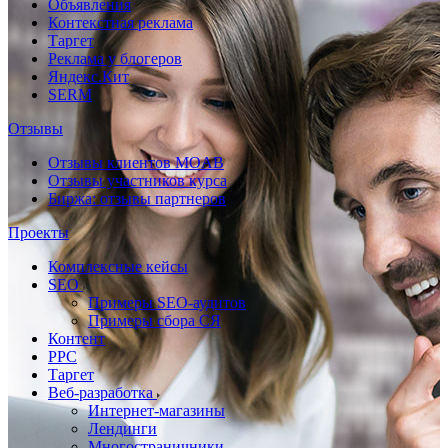
Объявления
Контекстная реклама
Таргет
Реклама у блогеров
Яндекс.Кит
SERM
Отзывы
Отзывы клиентов MOAB
Отзывы участников курса
Биржа: отзывы партнеров
Проекты
Комплексные кейсы
SEO
Примеры SEO-аудитов
Примеры сбора СЯ
Контент
PPC
Таргет
Веб-разработка
Интернет-магазины
Лендинги
Многостраничники