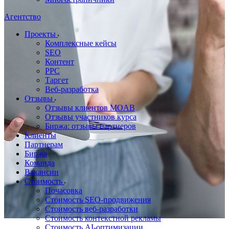
Агентство
Проекты
Комплексные кейсы
SEO
Контент
PPC
Таргет
Веб-разработка
Отзывы
Отзывы клиентов MOAB
Отзывы участников курса
Биржа: отзывы партнеров
Клиенты
Партнерам
Биржа
Команда
Вакансии
Стоимость
Почасовка
Стоимость SEO-продвижения
Стоимость веб-разработки
Стоимость контекстной рекламы
Стоимость AI-оптимизации