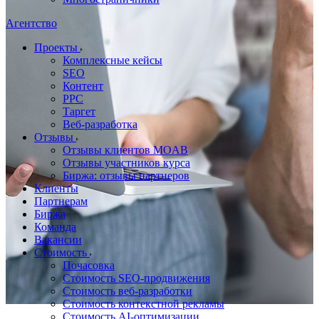
Агентство
Проекты
Комплексные кейсы
SEO
Контент
PPC
Таргет
Веб-разработка
Отзывы
Отзывы клиентов MOAB
Отзывы участников курса
Биржа: отзывы партнеров
Клиенты
Партнерам
Биржа
Команда
Вакансии
Стоимость
Почасовка
Стоимость SEO-продвижения
Стоимость веб-разработки
Стоимость контекстной рекламы
Стоимость AI-оптимизации