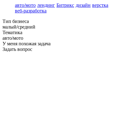
авто/мото
лендинг
Битрикс
дизайн
верстка
веб-разработка
Тип бизнеса
малый/средний
Тематика
авто/мото
У меня похожая задача
Задать вопрос