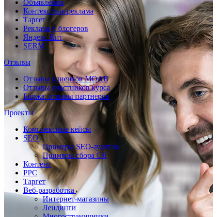
Объявления
Контекстная реклама
Таргет
Реклама у блогеров
Яндекс.Кит
SERM
Отзывы
Отзывы клиентов MOAB
Отзывы участников курса
Биржа: отзывы партнеров
Проекты
Комплексные кейсы
SEO
Примеры SEO-аудитов
Примеры сбора СЯ
Контент
PPC
Таргет
Веб-разработка
Интернет-магазины
Лендинги
Многостраничники