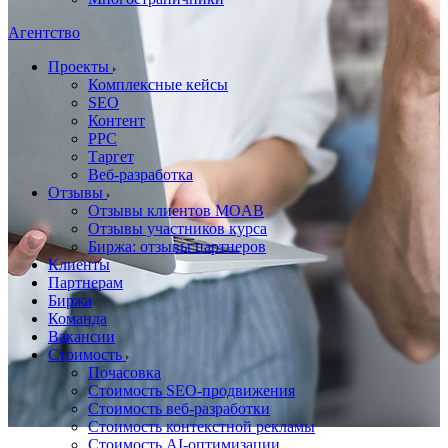
Агентство
Проекты
Комплексные кейсы
SEO
Контент
PPC
Таргет
Веб-разработка
Отзывы
Отзывы клиентов MOAB
Отзывы участников курса
Биржа: отзывы партнеров
Клиенты
Партнерам
Биржа
Команда
Вакансии
Стоимость
Почасовка
Стоимость SEO-продвижения
Стоимость веб-разработки
Стоимость контекстной рекламы
Стоимость AI-оптимизации