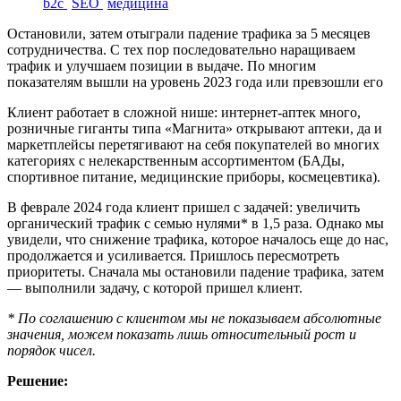
b2c
SEO
медицина
Остановили, затем отыграли падение трафика за 5 месяцев
сотрудничества. С тех пор последовательно наращиваем
трафик и улучшаем позиции в выдаче. По многим
показателям вышли на уровень 2023 года или превзошли его
Клиент работает в сложной нише: интернет-аптек много,
розничные гиганты типа «Магнита» открывают аптеки, да и
маркетплейсы перетягивают на себя покупателей во многих
категориях с нелекарственным ассортиментом (БАДы,
спортивное питание, медицинские приборы, космецевтика).
В феврале 2024 года клиент пришел с задачей: увеличить
органический трафик с семью нулями* в 1,5 раза. Однако мы
увидели, что снижение трафика, которое началось еще до нас,
продолжается и усиливается. Пришлось пересмотреть
приоритеты. Сначала мы остановили падение трафика, затем
— выполнили задачу, с которой пришел клиент.
* По соглашению с клиентом мы не показываем абсолютные
значения, можем показать лишь относительный рост и
порядок чисел.
Решение: