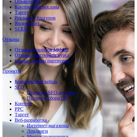
Объявления
Контекстная реклама
Таргет
Реклама у блогеров
Яндекс.Кит
SERM
Отзывы
Отзывы клиентов MOAB
Отзывы участников курса
Биржа: отзывы партнеров
Проекты
Комплексные кейсы
SEO
Примеры SEO-аудитов
Примеры сбора СЯ
Контент
PPC
Таргет
Веб-разработка
Интернет-магазины
Лендинги
Многостраничники