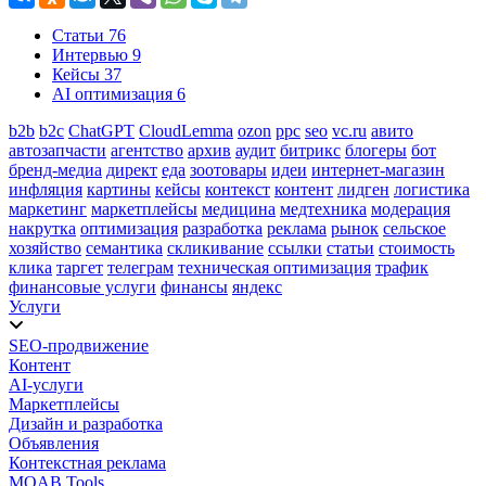
Статьи
76
Интервью
9
Кейсы
37
AI оптимизация
6
b2b
b2c
ChatGPT
CloudLemma
ozon
ppc
seo
vc.ru
авито
автозапчасти
агентство
архив
аудит
битрикс
блогеры
бот
бренд-медиа
директ
еда
зоотовары
идеи
интернет-магазин
инфляция
картины
кейсы
контекст
контент
лидген
логистика
маркетинг
маркетплейсы
медицина
медтехника
модерация
накрутка
оптимизация
разработка
реклама
рынок
сельское
хозяйство
семантика
скликивание
ссылки
статьи
стоимость
клика
таргет
телеграм
техническая оптимизация
трафик
финансовые услуги
финансы
яндекс
Услуги
SEO-продвижение
Контент
AI-услуги
Маркетплейсы
Дизайн и разработка
Объявления
Контекстная реклама
MOAB.Tools