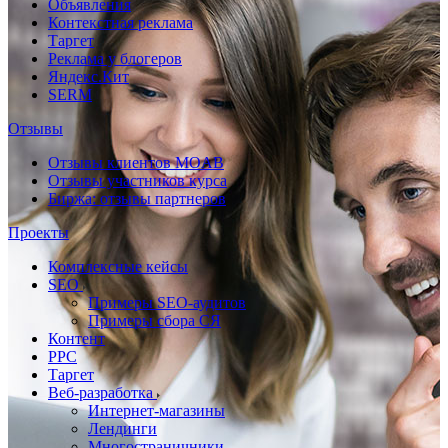
Объявления
Контекстная реклама
Таргет
Реклама у блогеров
Яндекс.Кит
SERM
Отзывы
Отзывы клиентов MOAB
Отзывы участников курса
Биржа: отзывы партнеров
Проекты
Комплексные кейсы
SEO
Примеры SEO-аудитов
Примеры сбора СЯ
Контент
PPC
Таргет
Веб-разработка
Интернет-магазины
Лендинги
Многостраничники