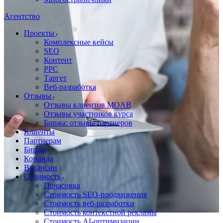
Агентство
Проекты
Комплексные кейсы
SEO
Контент
PPC
Таргет
Веб-разработка
Отзывы
Отзывы клиентов MOAB
Отзывы участников курса
Биржа: отзывы партнеров
Клиенты
Партнерам
Биржа
Команда
Вакансии
Стоимость
Почасовка
Стоимость SEO-продвижения
Стоимость веб-разработки
Стоимость контекстной рекламы
Стоимость AI-оптимизации