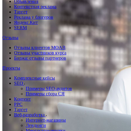
Объявления
Контекстная реклама
Таргет
Реклама у блогеров
Яндекс.Кит
SERM
Отзывы
Отзывы клиентов MOAB
Отзывы участников курса
Биржа: отзывы партнеров
Проекты
Комплексные кейсы
SEO
Примеры SEO-аудитов
Примеры сбора СЯ
Контент
PPC
Таргет
Веб-разработка
Интернет-магазины
Лендинги
Многостраничники