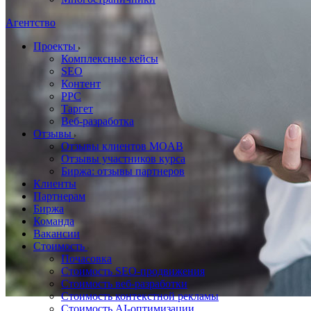
Агентство
Проекты
Комплексные кейсы
SEO
Контент
PPC
Таргет
Веб-разработка
Отзывы
Отзывы клиентов MOAB
Отзывы участников курса
Биржа: отзывы партнеров
Клиенты
Партнерам
Биржа
Команда
Вакансии
Стоимость
Почасовка
Стоимость SEO-продвижения
Стоимость веб-разработки
Стоимость контекстной рекламы
Стоимость AI-оптимизации