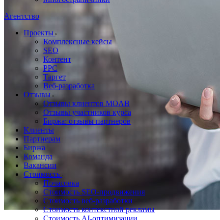
Агентство
Проекты
Комплексные кейсы
SEO
Контент
PPC
Таргет
Веб-разработка
Отзывы
Отзывы клиентов MOAB
Отзывы участников курса
Биржа: отзывы партнеров
Клиенты
Партнерам
Биржа
Команда
Вакансии
Стоимость
Почасовка
Стоимость SEO-продвижения
Стоимость веб-разработки
Стоимость контекстной рекламы
Стоимость AI-оптимизации