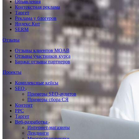
Объявления
Контекстная реклама
Таргет
Реклама у блогеров
Яндекс.Кит
SERM
Отзывы
Отзывы клиентов MOAB
Отзывы участников курса
Биржа: отзывы партнеров
Проекты
Комплексные кейсы
SEO
Примеры SEO-аудитов
Примеры сбора СЯ
Контент
PPC
Таргет
Веб-разработка
Интернет-магазины
Лендинги
Многостраничники