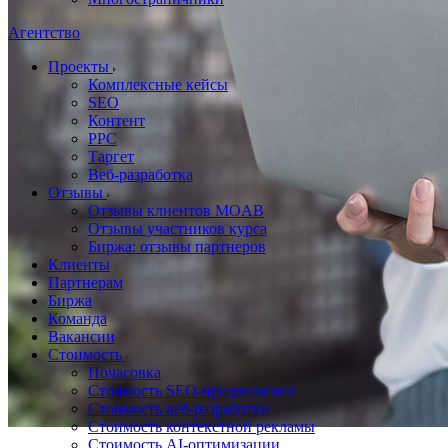
Агентство
Проекты
Комплексные кейсы
SEO
Контент
PPC
Таргет
Веб-разработка
Отзывы
Отзывы клиентов MOAB
Отзывы участников курса
Биржа: отзывы партнеров
Клиенты
Партнерам
Биржа
Команда
Вакансии
Стоимость
Почасовка
Стоимость SEO-продвижения
Стоимость веб-разработки
Стоимость контекстной рекламы
Стоимость AI-оптимизации