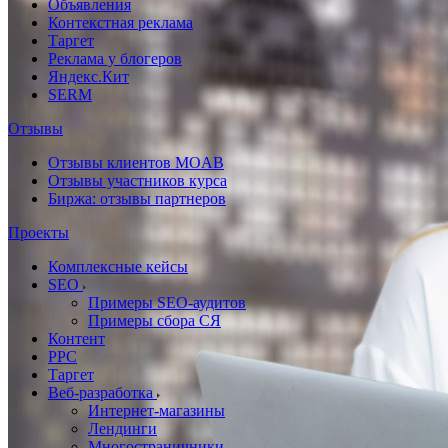
Объявления
Контекстная реклама
Таргет
Реклама у блогеров
Яндекс.Кит
SERM
Отзывы
Отзывы клиентов MOAB
Отзывы участников курса
Биржа: отзывы партнеров
Проекты
Комплексные кейсы
SEO
Примеры SEO-аудитов
Примеры сбора СЯ
Контент
PPC
Таргет
Веб-разработка
Интернет-магазины
Лендинги
Многостраничники