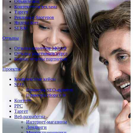
Объявления
Контекстная реклама
Таргет
Реклама у блогеров
Яндекс.Кит
SERM
Отзывы
Отзывы клиентов MOAB
Отзывы участников курса
Биржа: отзывы партнеров
Проекты
Комплексные кейсы
SEO
Примеры SEO-аудитов
Примеры сбора СЯ
Контент
PPC
Таргет
Веб-разработка
Интернет-магазины
Лендинги
Многостраничники