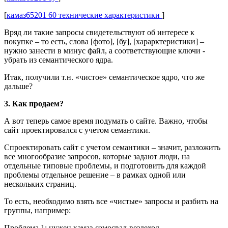
[
камаз65201 60 технические характеристики
]
Вряд ли такие запросы свидетельствуют об интересе к
покупке – то есть, слова [фото], [бу], [харарктеристики] –
нужно занести в минус файл, а соответствующие ключи -
убрать из семантического ядра.
Итак, получили т.н. «чистое» семантическое ядро, что же
дальше?
3. Как продаем?
А вот теперь самое время подумать о сайте. Важно, чтобы
сайт проектировался с учетом семантики.
Спроектировать сайт с учетом семантики – значит, разложить
все многообразие запросов, которые задают люди, на
отдельные типовые проблемы, и подготовить для каждой
проблемы отдельное решение – в рамках одной или
нескольких страниц.
То есть, необходимо взять все «чистые» запросы и разбить на
группы, например:
Проблема 1: нужен камаз-самосвал-вездеход