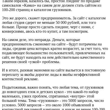
Таким образом, казалось бы, простой лэндинг по продаже
самосвалов «Камаз» на самом деле должен стать сайтом из
100-200 страниц и каталогом грузовиков.
Это же дорого, скажет предприниматель. За сайт с каталогом
любая студия сдерет не меньше 50 000 рублей, или того
больше. Проще просто сделать лэндинг, черт с ними, с
конверсиями, авось кто-то купит, а там посмотрим.
На самом деле, это неправда. Деньги, которые
предприниматель сэкономит на сайте - будут потрачены на
лиды, средняя цена которых кратно возрастет, за счет того, что
подавляющее большинство пользователей, привлеченных на
сайт, не будут находить на нем действительно качественного
решения своей «узкой» проблемы.
И в итоге, разовая экономия на сайте выльется в постоянную
переплату за якобы дорогие лиды в якобы неэффективной
контекстной рекламе.
Подытоживая, важно понять, что любая тема, от грузовиков
до новогодних елок и детских кукол - это какой-то набор
маленьких, узких проблем, спрятанных «внутри» этой
большой темы. Тема «грузовики» - это 5000 запросов, число
условно. 5000 запросов – это около 1000 объявлений в
контекстной рекламной кампании, и никак не менее 100-200