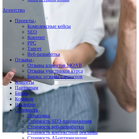
Агентство
Проекты
Комплексные кейсы
SEO
Контент
PPC
Таргет
Веб-разработка
Отзывы
Отзывы клиентов MOAB
Отзывы участников курса
Биржа: отзывы партнеров
Клиенты
Партнерам
Биржа
Команда
Вакансии
Стоимость
Почасовка
Стоимость SEO-продвижения
Стоимость веб-разработки
Стоимость контекстной рекламы
Стоимость AI-оптимизации