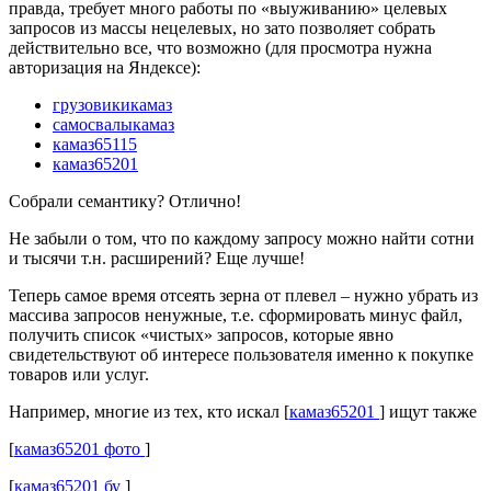
правда, требует много работы по «выуживанию» целевых
запросов из массы нецелевых, но зато позволяет собрать
действительно все, что возможно (для просмотра нужна
авторизация на Яндексе):
грузовикикамаз
самосвалыкамаз
камаз65115
камаз65201
Собрали семантику? Отлично!
Не забыли о том, что по каждому запросу можно найти сотни
и тысячи т.н. расширений? Еще лучше!
Теперь самое время отсеять зерна от плевел – нужно убрать из
массива запросов ненужные, т.е. сформировать минус файл,
получить список «чистых» запросов, которые явно
свидетельствуют об интересе пользователя именно к покупке
товаров или услуг.
Например, многие из тех, кто искал [
камаз65201
] ищут также
[
камаз65201 фото
]
[
камаз65201 бу
]