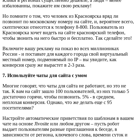
Клики в регионах существенно дешевле, а люди – менее
избалованны, покажите им свою рекламу!
Но помните о том, что человек из Красноярска вряд ли
позвонит по московскому номеру на сайте, и, вероятнее всего,
скептически отнесется к телефону 8-800. Пользователь из
Красноярска хочет видеть на сайте красноярский телефон,
чтобы звонить на него быстро и бесплатно. Так сделайте это!
Включите вашу рекламу на показ во всех миллиониках
России - и поставьте для каждого города свой виртуальный
местный номер, подменяемый по IP – вы увидите, как
конверсия сразу же вырастет в 2-3 раза.
7. Используйте чаты для сайта с умом
Многие говорят, что чаты для сайта не работают, но это не
так. К вам на сайт зашло 100 пользователей, из них только 5
достаточно горячи, чтобы позвонить. 5% - в среднем,
неплохая конверсия. Однако, что же делать еще с 95
посетителями?
Настройте автоматические приветствия по шаблонам в вашем
чате на основе JIvosite или любом другом – пусть робот
выдает пользователям разные приглашения к беседе, в
зависимости от региона, ключевого слова, времени суток и